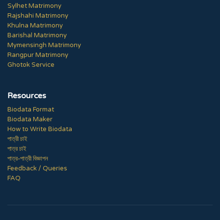
Sylhet Matrimony
Rajshahi Matrimony
Khulna Matrimony
Barishal Matrimony
Mymensingh Matrimony
Rangpur Matrimony
Ghotok Service
Resources
Biodata Format
Biodata Maker
How to Write Biodata
পাত্রী চাই
পাত্র চাই
পাত্র-পাত্রী বিজ্ঞাপন
Feedback / Queries
FAQ