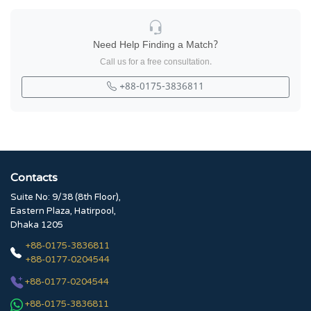
Need Help Finding a Match?
Call us for a free consultation.
+88-0175-3836811
Contacts
Suite No: 9/38 (8th Floor),
Eastern Plaza, Hatirpool,
Dhaka 1205
+88-0175-3836811
+88-0177-0204544
+88-0177-0204544
+88-0175-3836811