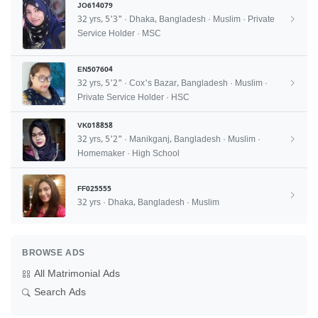
JO614079
32 yrs, 5'3" · Dhaka, Bangladesh · Muslim · Private
Service Holder · MSC
EN507604
32 yrs, 5'2" · Cox's Bazar, Bangladesh · Muslim ·
Private Service Holder · HSC
VK018858
32 yrs, 5'2" · Manikganj, Bangladesh · Muslim ·
Homemaker · High School
FF025555
32 yrs · Dhaka, Bangladesh · Muslim
BROWSE ADS
All Matrimonial Ads
Search Ads