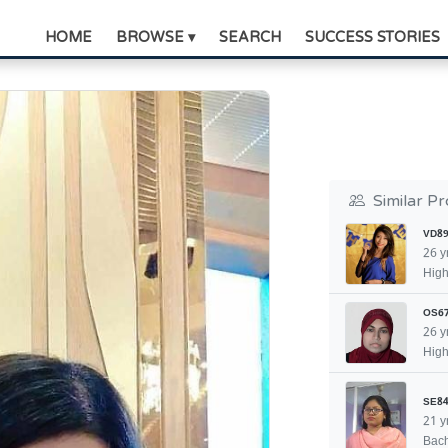
HOME
BROWSE ▾
SEARCH
SUCCESS STORIES
Similar Pr
VD89
26 y
High
OS6
26 y
High
SE84
21 y
Bach