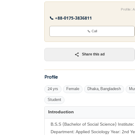
Profile:
📞 +88-0175-3836811
📞 Call
Share this ad
Profile
24 yrs
Female
Dhaka, Bangladesh
Mu
Student
Introduction
B.S.S (Bachelor of Social Science) Institu
Department: Applied Sociology Year: 2nd Y