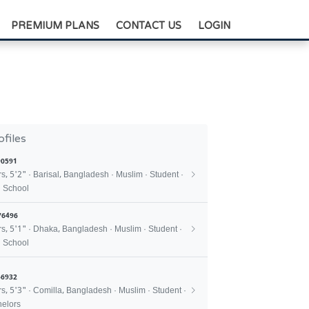
+88-0175-3836811
PREMIUM PLANS
CONTACT US
LOGIN
ofiles
0591
rs, 5'2" · Barisal, Bangladesh · Muslim · Student ·
 School
76496
rs, 5'1" · Dhaka, Bangladesh · Muslim · Student ·
 School
6932
rs, 5'3" · Comilla, Bangladesh · Muslim · Student ·
elors