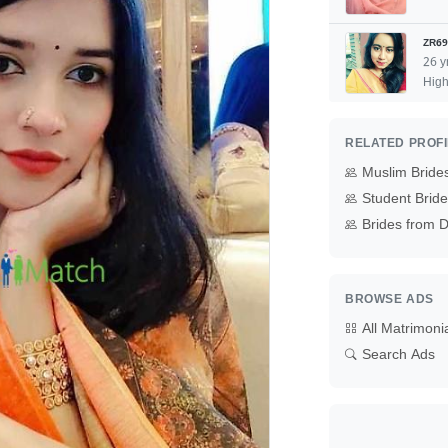
ZR69
26 y
High
RELATED PROF
Muslim Bride
Student Brid
Brides from D
BROWSE ADS
All Matrimoni
Search Ads