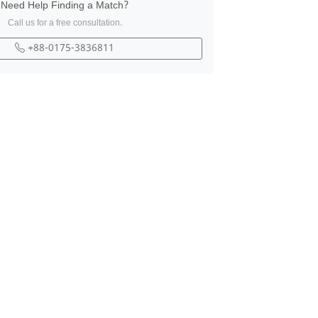
Need Help Finding a Match?
Call us for a free consultation.
+88-0175-3836811