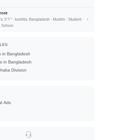
9548
rs, 5'1" · kushtia, Bangladesh · Muslim · Student ·
 School
ILES
s in Bangladesh
es in Bangladesh
haka Division
al Ads