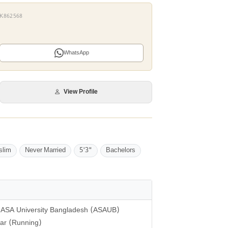
 AK862568
WhatsApp
View Profile
slim
Never Married
5'3"
Bachelors
te: ASA University Bangladesh (ASAUB)
ear (Running)