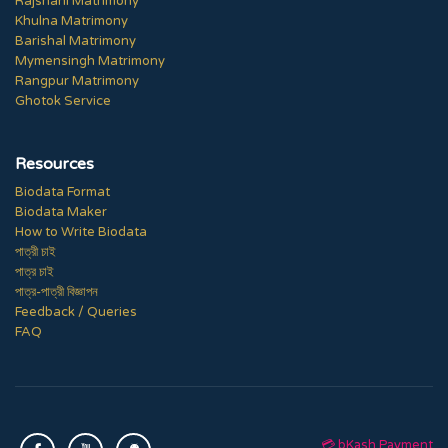
Rajshahi Matrimony
Khulna Matrimony
Barishal Matrimony
Mymensingh Matrimony
Rangpur Matrimony
Ghotok Service
Resources
Biodata Format
Biodata Maker
How to Write Biodata
পাত্রী চাই
পাত্র চাই
পাত্র-পাত্রী বিজ্ঞাপন
Feedback / Queries
FAQ
💳 bKash Payment