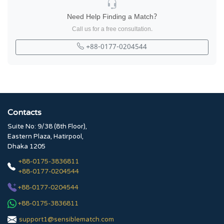
Need Help Finding a Match?
Call us for a free consultation.
+88-0177-0204544
Contacts
Suite No: 9/38 (8th Floor),
Eastern Plaza, Hatirpool,
Dhaka 1205
+88-0175-3836811
+88-0177-0204544
+88-0177-0204544
+88-0175-3836811
support1@sensiblematch.com