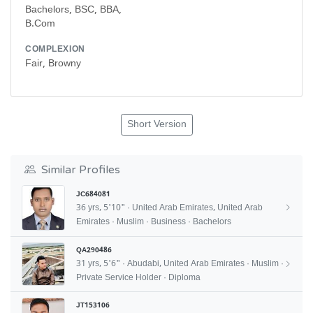
Bachelors, BSC, BBA,
B.Com
COMPLEXION
Fair, Browny
Short Version
Similar Profiles
JC684081
36 yrs, 5'10" · United Arab Emirates, United Arab
Emirates · Muslim · Business · Bachelors
QA290486
31 yrs, 5'6" · Abudabi, United Arab Emirates · Muslim ·
Private Service Holder · Diploma
JT153106