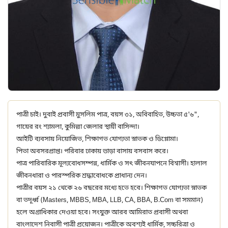
পাত্রী চাই। দুবাই প্রবাসী মুসলিম পাত্র, বয়স ৩১, অবিবাহিত, উচ্চতা ৫'৬",
গায়ের রং শ্যামলা, কুমিল্লা জেলার স্থায়ী বাসিন্দা।
আইটি ব্যবসায় নিয়োজিত, শিক্ষাগত যোগ্যতা স্নাতক ও ডিপ্লোমা।
পিতা অবসরপ্রাপ্ত। পরিবার ঢাকায় ভাড়া বাসায় বসবাস করে।
পাত্র পারিবারিক মূল্যবোধসম্পন্ন, ধার্মিক ও সৎ জীবনযাপনে বিশ্বাসী। হালাল
জীবনধারা ও পারস্পরিক শ্রদ্ধাবোধকে প্রাধান্য দেন।
পাত্রীর বয়স ২১ থেকে ২৬ বছরের মধ্যে হতে হবে। শিক্ষাগত যোগ্যতা স্নাতক
বা তদূর্ধ্ব (Masters, MBBS, MBA, LLB, CA, BBA, B.Com বা সমমান)
হলে অগ্রাধিকার দেওয়া হবে। সংযুক্ত আরব আমিরাত প্রবাসী অথবা
বাংলাদেশ নিবাসী পাত্রী প্রয়োজন। পাত্রীকে অবশ্যই ধার্মিক, সচ্চরিত্রা ও