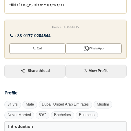
পারিবারিক মূল্যবোধসম্পন্ন হতে হবে।
Profile: AD604815
📞 +88-0177-0204544
📞 Call
WhatsApp
Share this ad
View Profile
Profile
31 yrs
Male
Dubai, United Arab Emirates
Muslim
Never Married
5'6"
Bachelors
Business
Introduction