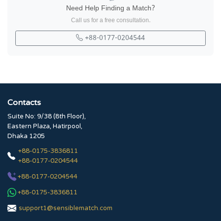
Need Help Finding a Match?
Call us for a free consultation.
+88-0177-0204544
Contacts
Suite No: 9/38 (8th Floor),
Eastern Plaza, Hatirpool,
Dhaka 1205
+88-0175-3836811
+88-0177-0204544
+88-0177-0204544
+88-0175-3836811
support1@sensiblematch.com