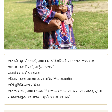
পাত্র চাই। মুসলিম পাত্রী, বয়স ২১, অবিবাহিত, উচ্চতা ৫'১", গায়ের রং
শ্যামলা, ঢাকা নিবাসী, বাড়ি নোয়াখালী।
অনার্স ২য় বর্ষে অধ্যয়নরত।
পরিবার ঢাকায় বসবাস করে। পাত্রীর পিতা ব্যবসায়ী।
পাত্রী সুশিক্ষিতা ও ধার্মিক।
পাত্র প্রয়োজন, বয়স ২৫-৩০, শিক্ষাগত যোগ্যতা স্নাতক বা স্নাতকোত্তর, ধূমপান
ও মদ্যপানমুক্ত, বাংলাদেশে স্থায়ীভাবে বসবাসকারী।