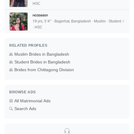
HSC
HG506609
19 yrs, 5'4" · Bagerhat, Bangladesh · Muslim · Student
· HSC
RELATED PROFILES
Muslim Brides in Bangladesh
Student Brides in Bangladesh
Brides from Chittagong Division
BROWSE ADS
All Matrimonial Ads
Search Ads