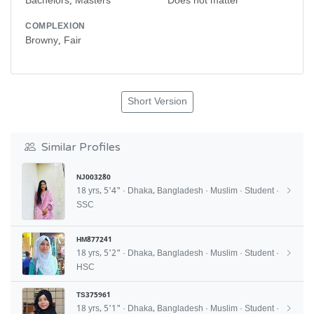
Bachelors, Masters
Does not matter
COMPLEXION
Browny, Fair
Short Version
Similar Profiles
NJ003280
18 yrs, 5'4" · Dhaka, Bangladesh · Muslim · Student ·
SSC
HM877241
18 yrs, 5'2" · Dhaka, Bangladesh · Muslim · Student ·
HSC
TS375961
18 yrs, 5'1" · Dhaka, Bangladesh · Muslim · Student ·