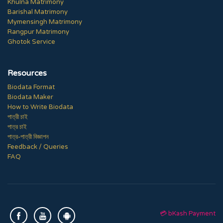
Khulna Matrimony
Barishal Matrimony
Mymensingh Matrimony
Rangpur Matrimony
Ghotok Service
Resources
Biodata Format
Biodata Maker
How to Write Biodata
পাত্রী চাই
পাত্র চাই
পাত্র-পাত্রী বিজ্ঞাপন
Feedback / Queries
FAQ
💳 bKash Payment