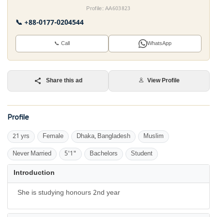
Profile: AA603823
📞 +88-0177-0204544
📞 Call
WhatsApp
Share this ad
View Profile
Profile
21 yrs
Female
Dhaka, Bangladesh
Muslim
Never Married
5'1"
Bachelors
Student
Introduction
She is studying honours 2nd year