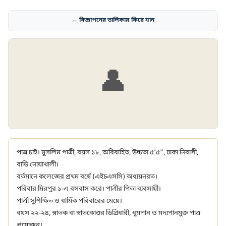
← বিজ্ঞাপনের তালিকায় ফিরে যান
👤
পাত্র চাই। মুসলিম পাত্রী, বয়স ১৮, অবিবাহিত, উচ্চতা ৫'৫", ঢাকা নিবাসী,
বাড়ি নোয়াখালী।
বর্তমানে কলেজের প্রথম বর্ষে (এইচএসসি) অধ্যয়নরত।
পরিবার মিরপুর ১-এ বসবাস করে। পাত্রীর পিতা ব্যবসায়ী।
পাত্রী সুশিক্ষিত ও ধার্মিক পরিবারের মেয়ে।
বয়স ২২-২৪, স্নাতক বা স্নাতকোত্তর ডিগ্রিধারী, ধূমপান ও মদ্যপানমুক্ত পাত্র
প্রয়োজন।