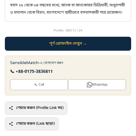
বয়স ২৮ থেকে ৩৪ বছরের মধ্যে, স্নাতক বা স্নাতকোত্তর ডিগ্রিধারী, অধূমপায়ী
ও মদ্যপান থেকে বিরত, বাংলাদেশে স্থায়ীভাবে বসবাসকারী পাত্র প্রয়োজন।
Profile: NM151124
পূর্ণ প্রোফাইল দেখুন →
SensibleMatch-এ যোগাযোগ করুন
📞 +88-0175-3836811
📞 Call
WhatsApp
শেয়ার করুন (Profile Link সহ)
শেয়ার করুন (Link ছাড়া)