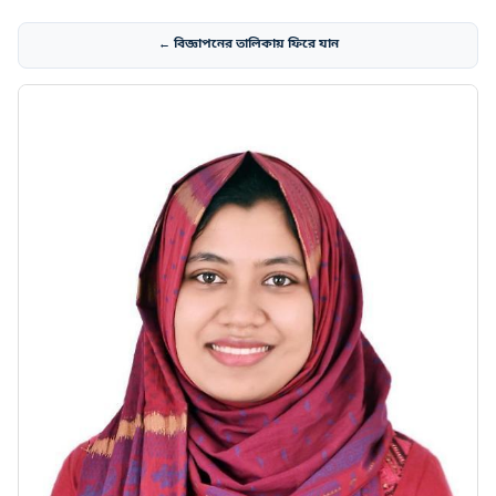
← বিজ্ঞাপনের তালিকায় ফিরে যান