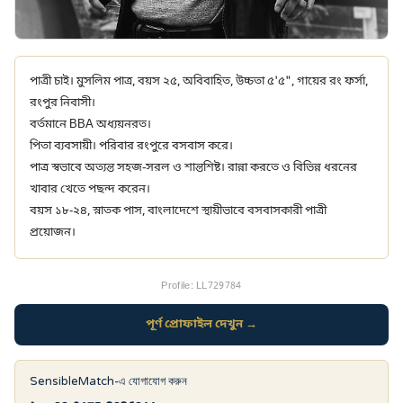
পাত্রী চাই। মুসলিম পাত্র, বয়স ২৫, অবিবাহিত, উচ্চতা ৫'৫", গায়ের রং ফর্সা,
রংপুর নিবাসী।
বর্তমানে BBA অধ্যয়নরত।
পিতা ব্যবসায়ী। পরিবার রংপুরে বসবাস করে।
পাত্র স্বভাবে অত্যন্ত সহজ-সরল ও শান্তশিষ্ট। রান্না করতে ও বিভিন্ন ধরনের
খাবার খেতে পছন্দ করেন।
বয়স ১৮-২৪, স্নাতক পাস, বাংলাদেশে স্থায়ীভাবে বসবাসকারী পাত্রী
প্রয়োজন।
Profile: LL729784
পূর্ণ প্রোফাইল দেখুন →
SensibleMatch-এ যোগাযোগ করুন