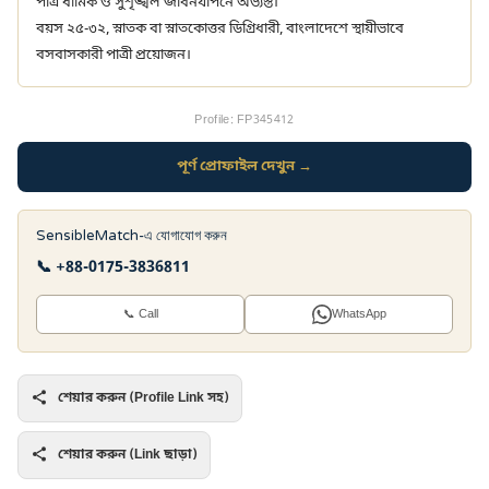
পাত্র ধার্মিক ও সুশৃঙ্খল জীবনযাপনে অভ্যস্ত।
বয়স ২৫-৩২, স্নাতক বা স্নাতকোত্তর ডিগ্রিধারী, বাংলাদেশে স্থায়ীভাবে
বসবাসকারী পাত্রী প্রয়োজন।
Profile: FP345412
পূর্ণ প্রোফাইল দেখুন →
SensibleMatch-এ যোগাযোগ করুন
📞 +88-0175-3836811
📞 Call
WhatsApp
শেয়ার করুন (Profile Link সহ)
শেয়ার করুন (Link ছাড়া)