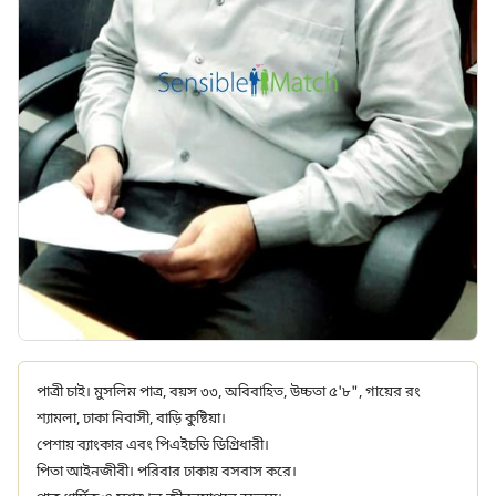
পাত্রী চাই। মুসলিম পাত্র, বয়স ৩৩, অবিবাহিত, উচ্চতা ৫'৮", গায়ের রং
শ্যামলা, ঢাকা নিবাসী, বাড়ি কুষ্টিয়া।
পেশায় ব্যাংকার এবং পিএইচডি ডিগ্রিধারী।
পিতা আইনজীবী। পরিবার ঢাকায় বসবাস করে।