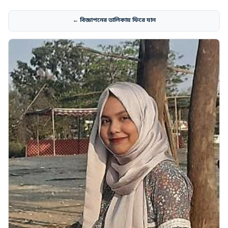
← বিজ্ঞাপনের তালিকায় ফিরে যান