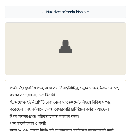
← বিজ্ঞাপনের তালিকায় ফিরে যান
👤
পাত্রী চাই। মুসলিম পাত্র, বয়স ৩৪, বিবাহবিচ্ছিন্ন, সন্তান ১ জন, উচ্চতা ৫'৬",
গায়ের রং শ্যামলা, ঢাকা নিবাসী।
স্ট্যামফোর্ড ইউনিভার্সিটি ঢাকা থেকে ম্যানেজমেন্ট বিষয়ে বিবিএ সম্পন্ন
করেছেন এবং বর্তমানে ঢাকায় বেসরকারি প্রতিষ্ঠানে কর্মরত আছেন।
পিতা অবসরপ্রাপ্ত। পরিবার ঢাকায় বসবাস করে।
পাত্র সচ্চরিত্রবান ও কর্মঠ।
বয়স ২০-২৮, স্নাতক ডিগ্রিধারী, বাংলাদেশে স্থায়ীভাবে বসবাসকারী পাত্রী