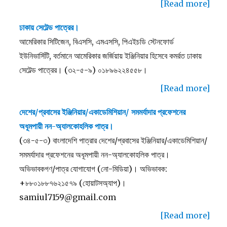
[Read more]
ঢাকায় সেটেল্ড পাত্রের।
আমেরিকার সিটিজেন, বিএসসি, এমএসসি, পিএইচডি স্টেনফোর্ড
ইউনিভার্সিটি, বর্তমানে আমেরিকার জর্জিয়ায় ইঞ্জিনিয়ার হিসেবে কমর্রত ঢাকায়
সেটেল্ড পাত্রের। (৩২-৫-৯) ০১৮৯৬২২৪৫৫৮।
[Read more]
দেশের/প্রবাসের ইঞ্জিনিয়ার/একাডেমিশিয়ান/ সমমর্যাদার প্রফেশনের
অধূমপায়ী নন-অ্যালকোহলিক পাত্র।
(৩৪-৫-৩) বাংলাদেশি পাত্রার দেশের/প্রবাসের ইঞ্জিনিয়ার/একাডেমিশিয়ান/
সমমর্যাদার প্রফেশনের অধূমপায়ী নন-অ্যালকোহলিক পাত্র।
অভিভাবকগণ/পাত্র যোগাযোগ (নো-মিডিয়া)। অভিভাবক:
+৮৮০১৮৮৭৬২১৫৭৯ (হোয়াটসঅ্যাপ)।
samiul7159@gmail.com
[Read more]